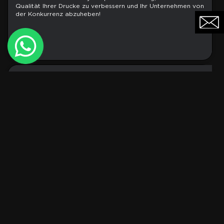
Qualität Ihrer Drucke zu verbessern und Ihr Unternehmen von
der Konkurrenz abzuheben!
DTG MACHINES
2024/01/25
Wir präsentieren unser ROQ Digital-Team!
Dies sind die Fachleute, die ihre Tage der Entwicklung der
besten Digitaldruckmaschinen auf dem Markt widmen.
DTG MACHINES