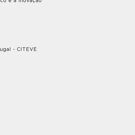
ico e a inovação
tugal - CITEVE