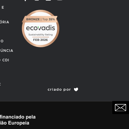
 E
ÓRIA
TO
NÚNCIA
 CDI
C
criado por