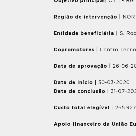
Objetivo principal
| OT 1 - Re
Região de intervenção
| NOR
Entidade beneficiária
| S. Ro
Copromotores
| Centro Tecnol
Data de aprovação
| 26-06-2
Data de início
| 30-03-2020
Data de conclusão
| 31-07-20
Custo total elegível
| 265.92
Apoio financeiro da União E