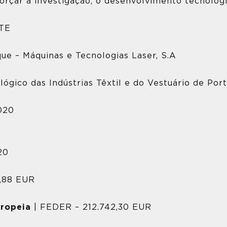
forçar a investigação, o desenvolvimento tecnológ
TE
que – Máquinas e Tecnologias Laser, S.A
ógico das Indústrias Têxtil e do Vestuário de Por
020
20
7,88 EUR
uropeia
| FEDER – 212.742,30 EUR