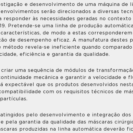
estigação e desenvolvimento de uma máquina de l
senvolvimentos serão direcionados a diversas tecn
 a responder às necessidades geradas no context
19. Pretende-se uma linha de produção automática
 características, de modo a estas corresponderem 
ação de desempenho eficaz. A manufatura destes p
 método revela-se ineficiente quando comparado
idade, eficiência e garantia da qualidade.
e criar uma sequência de módulos de transformaçã
ontinuidade mecânica e garantir a velocidade e fl
rá expectável que os produtos desenvolvidos nest
a compatibilidade com os requisitos técnicos de m
partículas.
 atingidos pelo desenvolvimento e integração dos
 pela garantia da qualidade das máscaras cirúrgi
máscaras produzidas na linha automática deverão fi