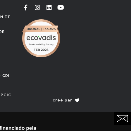
ON ET
RE
T
 CDI
PCIC
créé par