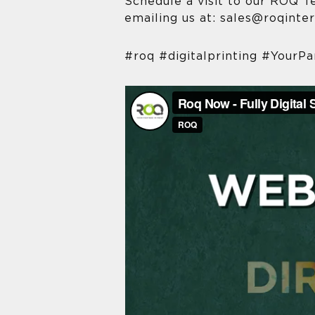
Schedule a visit to our ROQ T
emailing us at: sales@roqinte
#roq #digitalprinting #YourPa