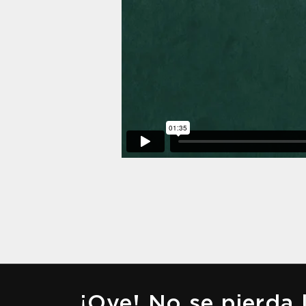
¡Oye! No se pierda 