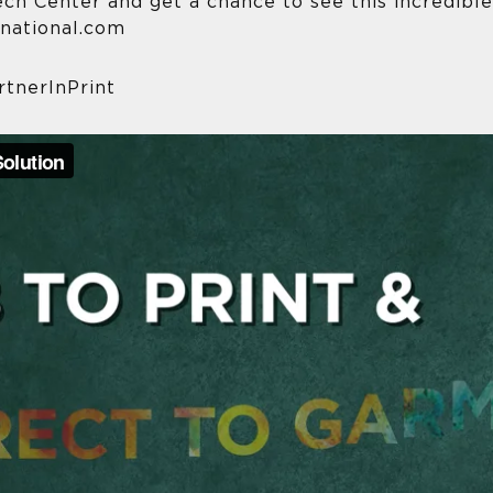
ech Center and get a chance to see this incredibl
rnational.com
rtnerInPrint