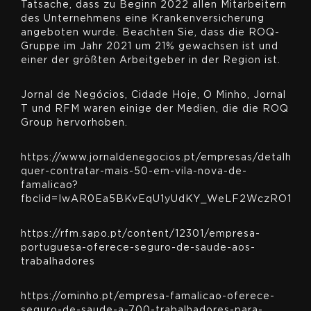
Tatsache, dass zu Beginn 2022 allen Mitarbeitern
des Unternehmens eine Krankenversicherung
angeboten wurde. Beachten Sie, dass die ROQ-
Gruppe im Jahr 2021 um 21% gewachsen ist und
einer der größten Arbeitgeber in der Region ist.
Jornal de Negócios, Cidade Hoje, O Minho, Jornal
T und RFM waren einige der Medien, die die ROQ
Group hervorhoben.
https://www.jornaldenegocios.pt/empresas/detalhe/r
quer-contratar-mais-50-em-vila-nova-de-
famalicao?
fbclid=IwAR0Ea5BKvEqU1yUdKY_WeLF2WczRO1l3
https://rfm.sapo.pt/content/12301/empresa-
portuguesa-oferece-seguro-de-saude-aos-
trabalhadores
https://ominho.pt/empresa-famalicao-oferece-
seguro-de-saude-a-700-trabalhadores-para-