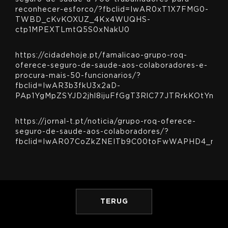
reconhecer-esforco/?fbclid=IwAR0xT1X7FMG0-
TWBD_cKvKOXUZ_4Kx4WUQHS-
ctp1MPEXTLmtQ5S0xNakU0
https://cidadehoje.pt/famalicao-grupo-roq-
oferece-seguro-de-saude-aos-colaboradores-e-
procura-mais-50-funcionarios/?
fbclid=IwAR3b3fkU3x2aD-
PAp1YgMpZSYJD2jhl8ijuFfGgT3RlC77JTRrkKOtYni5E
https://jornal-t.pt/noticia/grupo-roq-oferece-
seguro-de-saude-aos-colaboradores/?
fbclid=IwAR07CoZkZNEITb9C00toFwWAPHD4_nrhd
TERUG