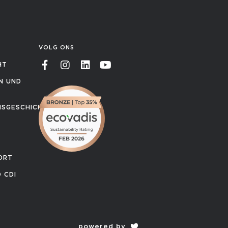
VOLG ONS
HT
ON UND
SGESCHICHTE
ORT
 CDI
powered by