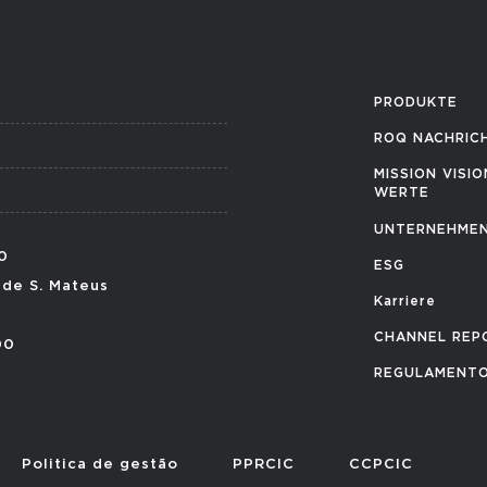
PRODUKTE
ROQ NACHRIC
MISSION VISI
WERTE
UNTERNEHMEN
0
ESG
 de S. Mateus
Karriere
CHANNEL REP
00
REGULAMENTO
Politica de gestão
PPRCIC
CCPCIC